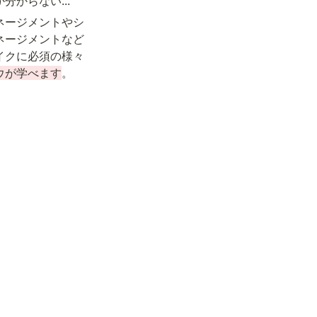
分からない...
ネージメントやシ
ネージメントなど
イクに必須の様々
ウが学べます
。