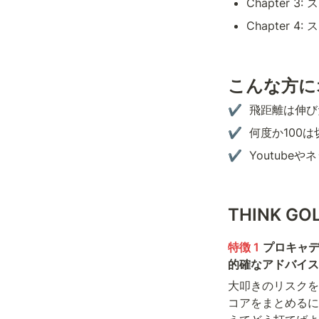
Chapter
Chapter
こんな方に
✔️  飛距離は
✔️  何度か100
✔️  Youtu
THINK G
特徴 1
プロキャ
的確なアドバイス
大叩きのリスクを
コアをまとめるに