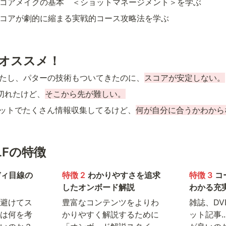
 3: スコアメイクの基本　＜ショットマネージメント＞を学ぶ
 4: スコアが劇的に縮まる実戦的コース攻略法を学ぶ
オススメ！
伸びたし、パターの技術もついてきたのに、
スコアが安定しない。
は切れたけど、
そこから先が難しい。
beやネットでたくさん情報収集してるけど、
何が自分に合うかわから
OLFの特徴
ディ目線の
特徴 2
わかりやすさを追求
特徴 3
コ
したオンボード解説
わかる充
避けてス
豊富なコンテンツをよりわ
雑誌、DVD
は何を考
かりやすく解説するために
ット記事.