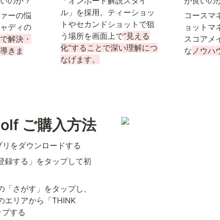
いのか？
「オンボード解説スタイ
が良いのか
ル」を採用。ティーショッ
ァーの悩
コースマ
トやセカンドショットで狙
ャディの
ョットマ
う場所を画面上で
“見える
で解決・
スコアメ
化”することで深い理解につ
導きま
な
ノウハ
なげます。
 Golf ご購入方法
™アプリをダウンロードする
登録する」をタップして初
の「さがす」をタップし、
エリアから「THINK　
ップする